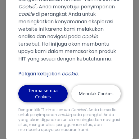
Cookie
", Anda menyetujui penyimpanan
cookie
di perangkat Anda untuk
meningkatkan kenyamanan eksplorasi
Beli Sekarang
website ini karena kami melakukan
analisa dan navigasi pada
cookie
tersebut. Hal ini juga akan membantu
Dapatkan produk HIT
upaya kami dalam memasarkan produk
GoodKnight Xpress melalui
HIT yang sesuai dengan kebutuhanmu.
toko online dibawah ini.
Pelajari kebijakan
cookie
.
Terima semua
Menolak Cookies
Cookies
Dengan klik "Terima semua
Cookies
", Anda bersedia
untuk penyimpanan
cookie
pada perangkat Anda
yang akan digunakan untuk meningkatkan navigasi
situs, menganalisis penggunaan situs, dan
membantu upaya pemasaran kami.